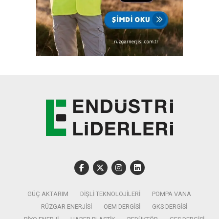
GÜÇ AKTARIM
DIŞLI TEKNOLOJILERI
POMPA VANA
RÜZGAR ENERJISI
OEM DERGISI
GKS DERGISI