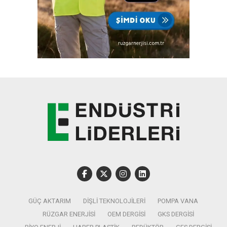
GÜÇ AKTARIM
DIŞLI TEKNOLOJILERI
POMPA VANA
RÜZGAR ENERJISI
OEM DERGISI
GKS DERGISI