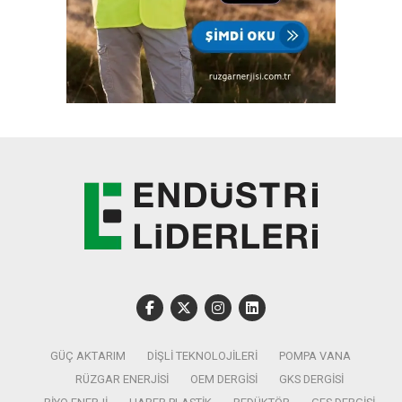
GÜÇ AKTARIM
DIŞLI TEKNOLOJILERI
POMPA VANA
RÜZGAR ENERJISI
OEM DERGISI
GKS DERGISI