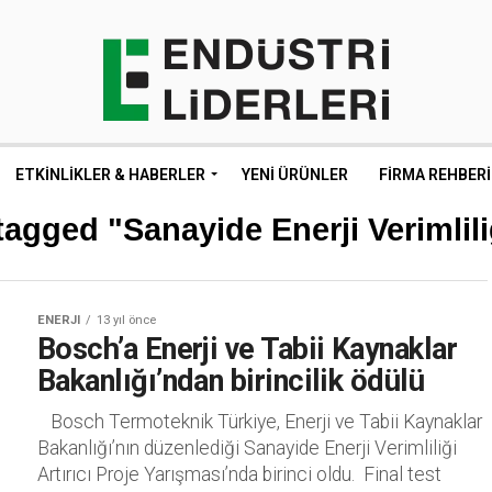
ETKINLIKLER & HABERLER
YENI ÜRÜNLER
FIRMA REHBERI
tagged "Sanayide Enerji Verimliliğ
ENERJI
13 yıl önce
Bosch’a Enerji ve Tabii Kaynaklar
Bakanlığı’ndan birincilik ödülü
 Bosch Termoteknik Türkiye, Enerji ve Tabii Kaynaklar
Bakanlığı’nın düzenlediği Sanayide Enerji Verimliliği
Artırıcı Proje Yarışması’nda birinci oldu.  Final test