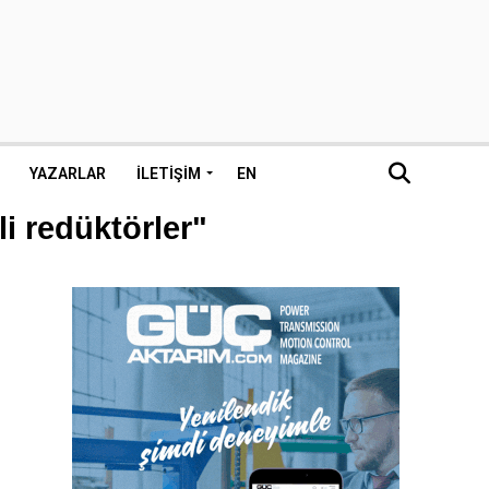
YAZARLAR
İLETIŞIM
EN
li redüktörler"