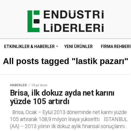
ETKINLIKLER & HABERLER
YENI ÜRÜNLER
FIRMA REHBERI
All posts tagged "lastik pazarı"
HABERLER
13 yıl önce
Brisa, ilk dokuz ayda net karını
yüzde 105 artırdı
Brisa, Ocak – Eylül 2013 döneminde net karını yüzde
105 artırarak 108,9 milyon liraya yükseltti. İSTANBUL
(AA) – 2013 yılının ilk dokuz aylık finansal sonuçlarını...