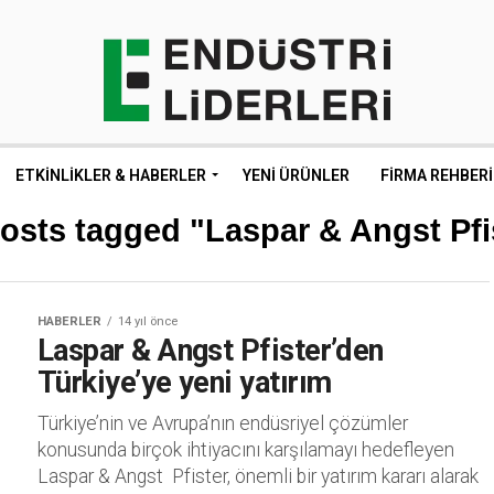
ETKINLIKLER & HABERLER
YENI ÜRÜNLER
FIRMA REHBERI
posts tagged "Laspar & Angst Pfi
HABERLER
14 yıl önce
Laspar & Angst Pfister’den
Türkiye’ye yeni yatırım
Türkiye’nin ve Avrupa’nın endüsriyel çözümler
konusunda birçok ihtiyacını karşılamayı hedefleyen
Laspar & Angst Pfister, önemli bir yatırım kararı alarak