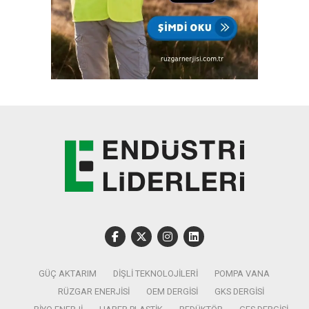
GÜÇ AKTARIM
DIŞLI TEKNOLOJILERI
POMPA VANA
RÜZGAR ENERJISI
OEM DERGISI
GKS DERGISI