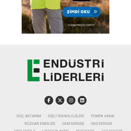
GÜÇ AKTARIM
DIŞLI TEKNOLOJILERI
POMPA VANA
RÜZGAR ENERJISI
OEM DERGISI
GKS DERGISI