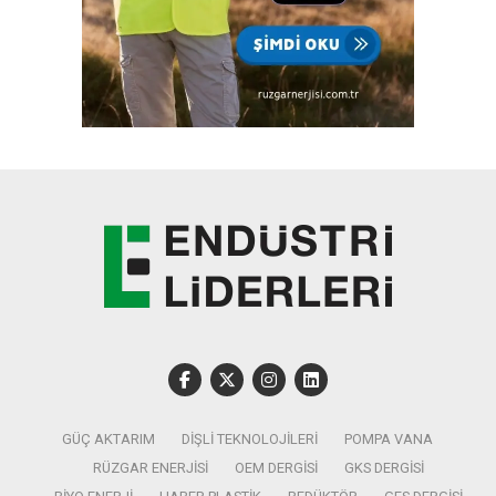
GÜÇ AKTARIM
DIŞLI TEKNOLOJILERI
POMPA VANA
RÜZGAR ENERJISI
OEM DERGISI
GKS DERGISI