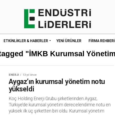
ETKINLIKLER & HABERLER
YENI ÜRÜNLER
FIRMA REHBERI
 tagged "İMKB Kurumsal Yöneti
ENERJI
13 yıl önce
Aygaz’ın kurumsal yönetim notu
yükseldi
Koç Holding Enerji Grubu şirketlerinden Aygaz,
Türkiye’de kurumsal yönetim derecelendirme notu en
yüksek ilk üç şirketten biri oldu. Kurumsal yönetim