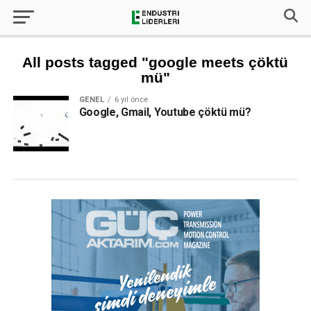
All posts tagged "google meets çöktü
mü"
GENEL
6 yıl önce
Google, Gmail, Youtube çöktü mü?