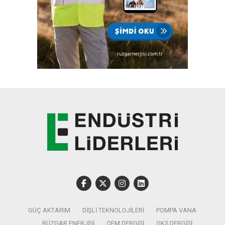
GÜÇ AKTARIM
DIŞLI TEKNOLOJILERI
POMPA VANA
RÜZGAR ENERJISI
OEM DERGISI
GKS DERGISI