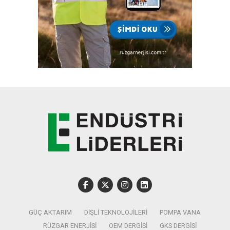
GÜÇ AKTARIM
DIŞLI TEKNOLOJILERI
POMPA VANA
RÜZGAR ENERJISI
OEM DERGISI
GKS DERGISI