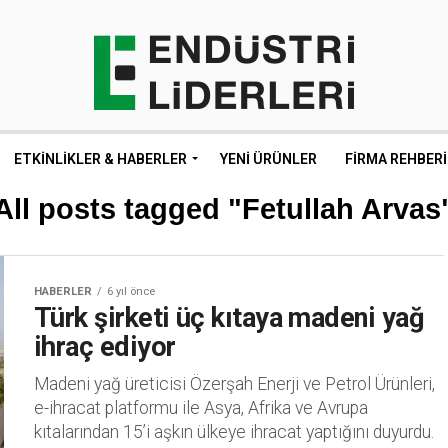
ETKINLIKLER & HABERLER
YENI ÜRÜNLER
FIRMA REHBERI
All posts tagged "Fetullah Arvas
HABERLER
6 yıl önce
Türk şirketi üç kıtaya madeni yağ
ihraç ediyor
Madeni yağ üreticisi Özerşah Enerji ve Petrol Ürünleri,
e-ihracat platformu ile Asya, Afrika ve Avrupa
kıtalarından 15’i aşkın ülkeye ihracat yaptığını duyurdu.