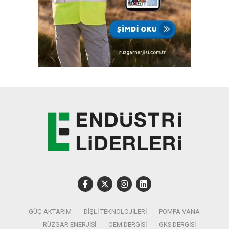
GÜÇ AKTARIM
DIŞLI TEKNOLOJILERI
POMPA VANA
RÜZGAR ENERJISI
OEM DERGISI
GKS DERGISI