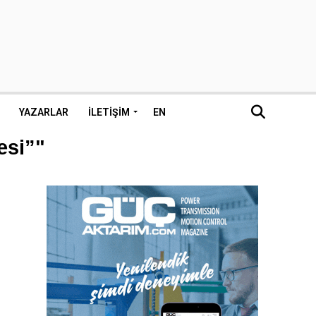
YAZARLAR
İLETIŞIM
EN
esi”"