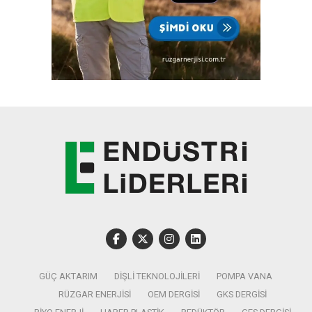
GÜÇ AKTARIM
DIŞLI TEKNOLOJILERI
POMPA VANA
RÜZGAR ENERJISI
OEM DERGISI
GKS DERGISI