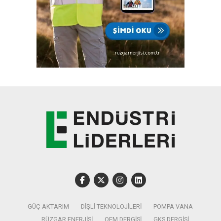
GÜÇ AKTARIM
DIŞLI TEKNOLOJILERI
POMPA VANA
RÜZGAR ENERJISI
OEM DERGISI
GKS DERGISI