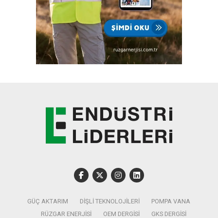
GÜÇ AKTARIM
DIŞLI TEKNOLOJILERI
POMPA VANA
RÜZGAR ENERJISI
OEM DERGISI
GKS DERGISI