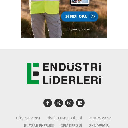
GÜÇ AKTARIM
DIŞLI TEKNOLOJILERI
POMPA VANA
RÜZGAR ENERJISI
OEM DERGISI
GKS DERGISI