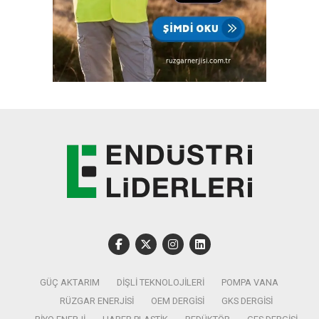
GÜÇ AKTARIM
DIŞLI TEKNOLOJILERI
POMPA VANA
RÜZGAR ENERJISI
OEM DERGISI
GKS DERGISI