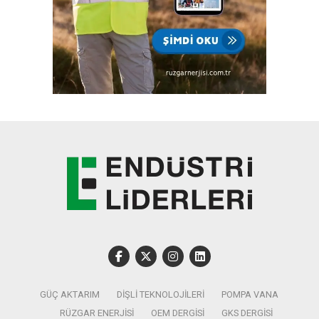
GÜÇ AKTARIM
DIŞLI TEKNOLOJILERI
POMPA VANA
RÜZGAR ENERJISI
OEM DERGISI
GKS DERGISI