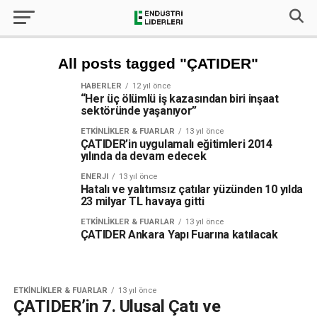
All posts tagged "ÇATIDER"
HABERLER
12 yıl önce
“Her üç ölümlü iş kazasından biri inşaat
sektöründe yaşanıyor”
ETKINLIKLER & FUARLAR
13 yıl önce
ÇATIDER’in uygulamalı eğitimleri 2014
yılında da devam edecek
ENERJI
13 yıl önce
Hatalı ve yalıtımsız çatılar yüzünden 10 yılda
23 milyar TL havaya gitti
ETKINLIKLER & FUARLAR
13 yıl önce
ÇATIDER Ankara Yapı Fuarına katılacak
ETKINLIKLER & FUARLAR
13 yıl önce
ÇATIDER’in 7. Ulusal Çatı ve