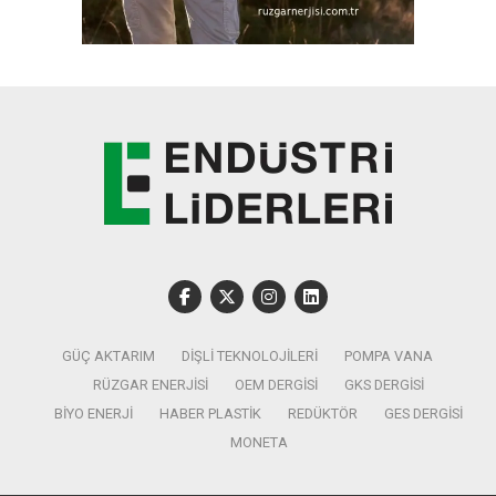
GÜÇ AKTARIM
DIŞLI TEKNOLOJILERI
POMPA VANA
RÜZGAR ENERJISI
OEM DERGISI
GKS DERGISI
BIYO ENERJI
HABER PLASTIK
REDÜKTÖR
GES DERGISI
MONETA