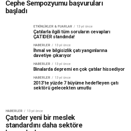
Cephe Sempozyumu başvuruları
başladı
ETKINLIKLER & FUARLAR
13 yıl önce
Çatılarla ilgili tüm soruların cevapları
ÇATIDER standında!
HABERLER
13 yıl önce
İhmal ve bilgisizlik çatı yangınlarına
davetiye çıkarıyor
HABERLER
13 yıl önce
Binalarda depremi en çok çatılar hissediyor
HABERLER
13 yıl önce
2013’te yüzde 7 büyüme hedefleyen çatı
sektörü gelecekten umutlu
HABERLER
13 yıl önce
Çatıder yeni bir meslek
standardını daha sektöre