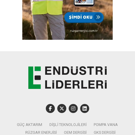
GÜÇ AKTARIM
DIŞLI TEKNOLOJILERI
POMPA VANA
RÜZGAR ENERJISI
OEM DERGISI
GKS DERGISI