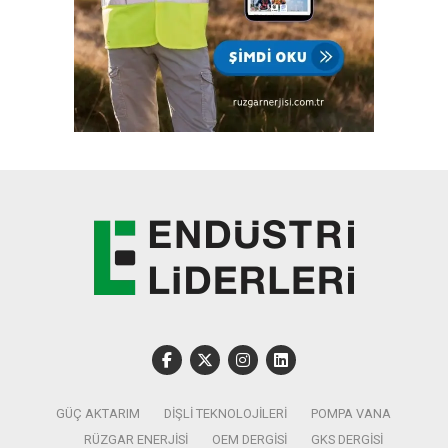
GÜÇ AKTARIM
DIŞLI TEKNOLOJILERI
POMPA VANA
RÜZGAR ENERJISI
OEM DERGISI
GKS DERGISI