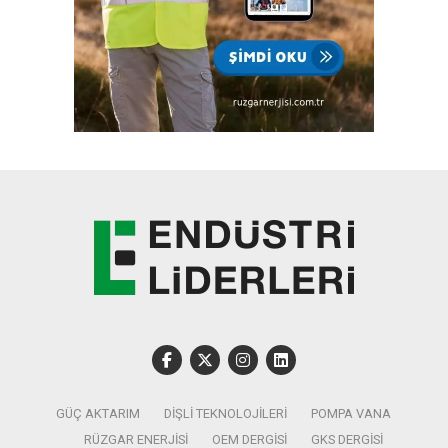
GÜÇ AKTARIM
DIŞLI TEKNOLOJILERI
POMPA VANA
RÜZGAR ENERJISI
OEM DERGISI
GKS DERGISI