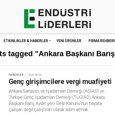
ETKINLIKLER & HABERLER
YENI ÜRÜNLER
FIRMA REHBERI
sts tagged "Ankara Başkanı Barış
HABERLER
13 yıl önce
Genç girişimcilere vergi muafiyeti
Ankara Sanayici ve İşadamları Derneği (ASİAD) ve
Türkiye Genç İşadamları Derneği (TÜGİAD) Ankara
Başkanı Barış Aydın yeni Gelir Kanunu’nun hayata
çalışan değil çalıştıran olarak adım atmak...