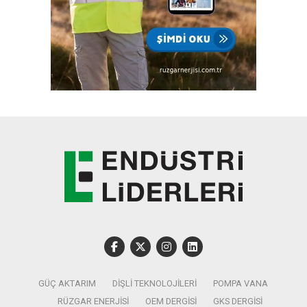
GÜÇ AKTARIM
DIŞLI TEKNOLOJILERI
POMPA VANA
RÜZGAR ENERJISI
OEM DERGISI
GKS DERGISI