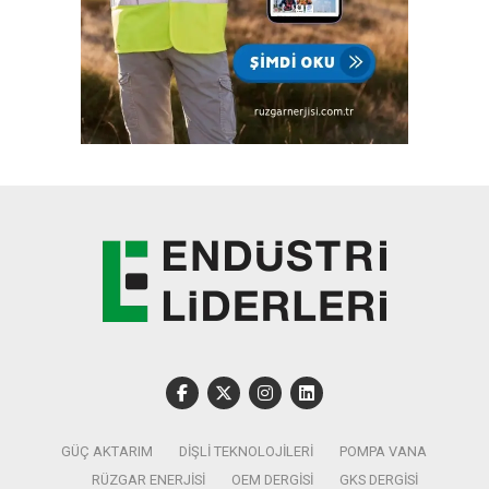
GÜÇ AKTARIM
DIŞLI TEKNOLOJILERI
POMPA VANA
RÜZGAR ENERJISI
OEM DERGISI
GKS DERGISI