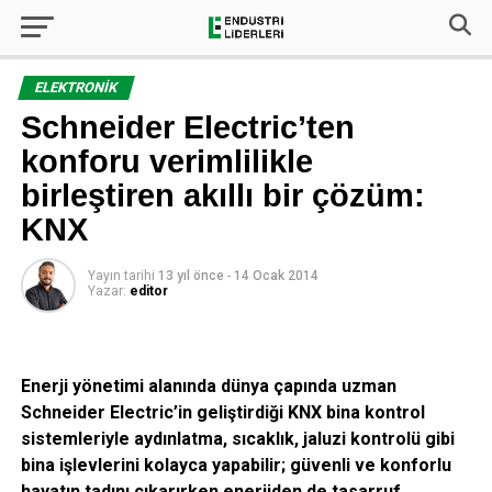
ELEKTRONIK
Schneider Electric’ten
konforu verimlilikle
birleştiren akıllı bir çözüm:
KNX
Yayın tarihi
13 yıl önce
-
14 Ocak 2014
Yazar:
editor
Enerji yönetimi alanında dünya çapında uzman
Schneider Electric’in geliştirdiği
KNX bina kontrol
sistemleriyle aydınlatma, sıcaklık, jaluzi kontrolü gibi
bina işlevlerini kolayca yapabilir; güvenli ve konforlu
hayatın tadını çıkarırken enerjiden de tasarruf