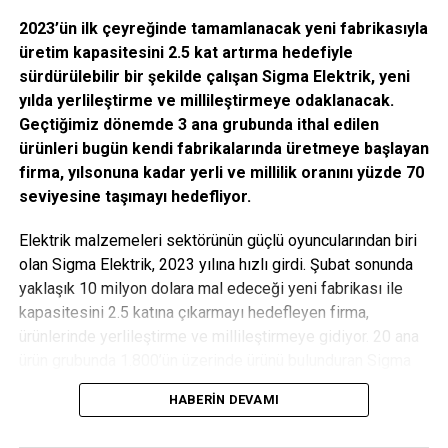
2023’ün ilk çeyreğinde tamamlanacak yeni fabrikasıyla
KNX ile gözünüz arkada kalmasın!
üretim kapasitesini 2.5 kat artırma hedefiyle
sürdürülebilir bir şekilde çalışan Sigma Elektrik, yeni
Ev dışında ya da seyahatteyken bile evinizi
yılda yerlileştirme ve millileştirmeye odaklanacak.
gözlemleyebileceğiniz akıllı işlevleri bünyesinde
Geçtiğimiz dönemde 3 ana grubunda ithal edilen
barındıran KNX ile evde olmadığınız zamanlarda da
ürünleri bugün kendi fabrikalarında üretmeye başlayan
evinizin güvende olduğunu kontrol edebilirsiniz.
firma, yılsonuna kadar yerli ve millilik oranını yüzde 70
seviyesine taşımayı hedefliyor.
Sensörler fırtınaları veya aşırı güneş ışığını algılayarak
panjurları ve jaluzileri otomatik olarak indirdiği için
Elektrik malzemeleri sektörünün güçlü oyuncularından biri
evinizden uzaktayken de rahat olabilirsiniz. Bahçenizin
olan Sigma Elektrik, 2023 yılına hızlı girdi. Şubat sonunda
aydınlatma ve sulama sistemini de dokunmatik panel
yaklaşık 10 milyon dolara mal edeceği yeni fabrikası ile
üzerinden kontrol edebilirsiniz.
kapasitesini 2.5 katına çıkarmayı hedefleyen firma,
ürünlerinde yerlileştirme ve millileştirmeye gidiyor. 20 ana
Tek bir tuşla mükemmel ortam…
ürün grubunda 1.800’ün üzerinde ürünü bulunduran Sigma
Elektrik, bu yıl 3 ana ürün grubunda ürün gamını yüzde 10
KNX, senaryo kontrolleri sayesinde sihirli bir dünyanın
HABERIN DEVAMI
artırarak yerli & millilik oranını yüzde 70’e çıkaracak. İç
kapılarını aralıyor. TV izlemek, kitap okumak, akşamı
piyasanın yanı sıra yurt dışında yaklaşık 100 ülkeye ihracat
dostlarınızla keyifli bir yemekle geçirmek gibi birçok