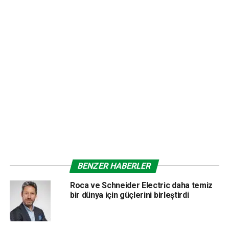
Schneider Electric KNX bina kontrol sistemleri, aydınlatma,
sıcaklık ve jaluzi kontrolü gibi bina işlevlerinin kolayca
BENZER HABERLER
çalıştırılmasının yanı sıra evinizi gözlemleme imkanı sunan
akıllı işlevleriyle istediğiniz her an her yerden evinizin
Roca ve Schneider Electric daha temiz
bir dünya için güçlerini birleştirdi
güvenliğini kontrol etme imkanı sağlıyor.
Evinizin kontrolünü kolaylaştırmanın ve kullanım kolaylığının