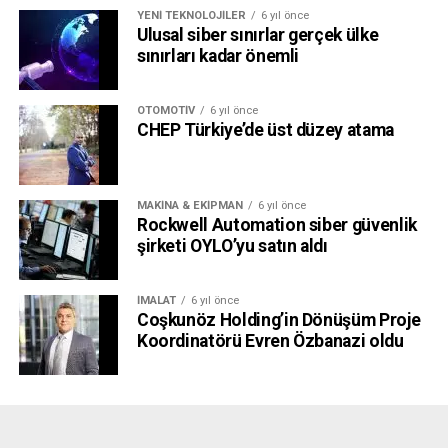
YENI TEKNOLOJILER
6 yıl önce
Ulusal siber sınırlar gerçek ülke
sınırları kadar önemli
OTOMOTIV
6 yıl önce
CHEP Türkiye’de üst düzey atama
MAKINA & EKIPMAN
6 yıl önce
Rockwell Automation siber güvenlik
şirketi OYLO’yu satın aldı
İMALAT
6 yıl önce
Coşkunöz Holding’in Dönüşüm Proje
Koordinatörü Evren Özbanazi oldu