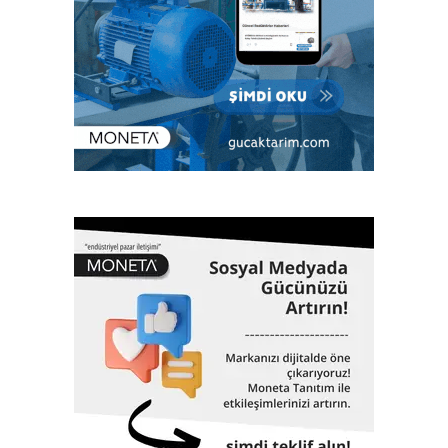
DynamiX aktif harmonik filtreler akım ve gerilim
kirliliklerine son veriyor
DynamiX ile özellikle harmonik üreten yükleri filtreleyerek
gemi içi enerji sisteminin harmonik akımlardan kaynaklı
harmonik gerilimlere maruz kalmasını önlemeye yardımcı
olduklarını belirten Dr. Tutku Büyükdeğirmenci, “Harmonik
akım çeken yükler, bu jeneratör ünitelerinin iç empedansları
sebebiyle harmonik gerilimlere yol açarak gemi içi enerji
sisteminde rezonanslar oluşmasına, yangın ve enerji
kesintisi risklerine yol açabiliyor. Denizcilik sektörü bu gibi
bozucu etkilerden kurtulmak için DVN tarafından yayınlanan
standartlara tabidir. Bu standartlar gemi içerisinde en kötü
harmonik yük koşulları altında bara gerilimi harmoniğinin
toplamda yüzde 8, her bir harmonik için ise ayrı ayrı yüzde
5’i geçmemesini zorunlu kılıyor. Aksi durumda, kablolarda
ve baralarda aşırı ısınma, izolasyon malzemelerinin
erimesi, kısa devre ve enerji kesintisi gibi sonuçlar
doğabiliyor. Bizse DynamiX ile tüm bu sorunların önüne