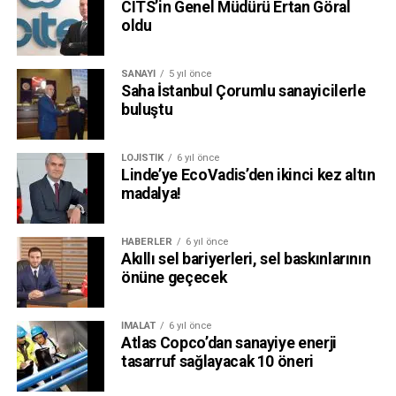
CITS’in Genel Müdürü Ertan Göral
oldu
SANAYI
5 yıl önce
Saha İstanbul Çorumlu sanayicilerle
buluştu
LOJISTIK
6 yıl önce
Linde’ye EcoVadis’den ikinci kez altın
madalya!
HABERLER
6 yıl önce
Akıllı sel bariyerleri, sel baskınlarının
önüne geçecek
İMALAT
6 yıl önce
Atlas Copco’dan sanayiye enerji
tasarruf sağlayacak 10 öneri