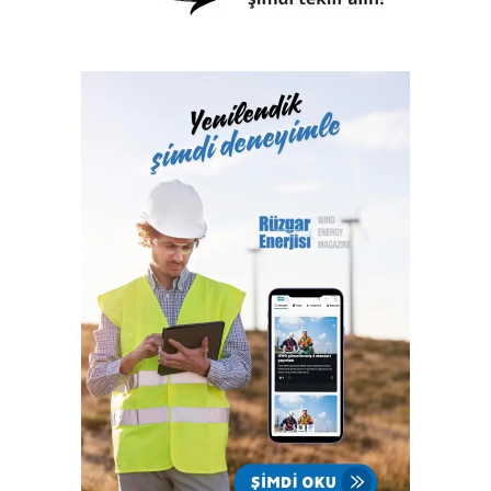
geçiyoruz. Bu sayede gerilim harmoniğinin düşürülmesini
sağlayarak gemi içi elektrik sisteminin DNV standartlarına
uyumluluğunu sağlıyoruz.” açıklamasında bulundu.
Denizcilik sektöründe gelişmiş ülkelerden yoğun talep
Yeniliklerin öncüsü Elektra Elektronik, rezonans korumasına
sahip ve üç seviyeli evirici topolojisi ile yüksek verim ve
performans sunan ürünleriyle denizcilik sektöründe
rakiplerinden ayrışıyor. DynamiX aktif harmonik filtreler
ülkemizin yanı sıra tersane ve gemi inşasının endüstri
olarak geliştiği Norveç, Çin, Hırvatistan ve İtalya gibi
ülkelerde de yoğun talep görüyor.
Denizcilik sektöründe aktif harmonik filtre boyutlandırması
yapılabilmesi için gemi içi enerji sisteminin çok iyi analiz
edilmesi gerektiğini belirten Büyükdeğirmenci, “Bu noktada
enerji sistemi kararlılığı, kısa devre akım ve sistem
empedansı gibi hesapları doğru yapabilmek çok önemli.