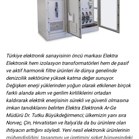
olması. Şubat sonu ya da martın ilk haftası yeni
fabrikamıza taşınmış olacağız” diye konuştu.
Yangına Karşı Güvenli
Draka UC400 LAN Kablosu’nun CPR sınıfı B2ca-
s1a,d1,a1’in tüm kriterlerini karşıladığını ve 6,1 mm kablo
çapı ve 305 metrelik Reelex Kutu uygulamasıyla, çok hafif,
Türkiye elektronik sanayisinin öncü markası Elektra
esnek ve kurulumu kolay bir LAN kablosu sunduğunu
Elektronik hem izolasyon transformatörleri hem de pasif
söyleyen
Türk Prysmian Telekom Kabloları Satış Direktörü
ve aktif harmonik filtre ürünleri ile dünya genelinde
Ufuk Çolak
; “
Türk Prysmian olarak, bizim de bir parçası
denizcilik sektörüne yüksek katma değer sunuyor.
olduğumuz grubumuzla aynı çizgide, tüm ürünlerimizde
Değişken enerji yüklerinden yoğun olarak etkilenen birçok
yenilikçi yaklaşımları benimsemeyi ve son teknolojileri
farklı alanda akım ve gerilim kirliliklerini ortadan
hayata geçirmeyi önemsiyoruz. Kullandığımız bu yenilikçi
kaldırarak elektrik enerjisinin sürekli ve güvenli olmasına
sistem düşük duman yoğunluğu, gecikmeli ısı iletimi,
imkan tanıdıklarını belirten Elektra Elektronik Ar-Ge
azaltılmış alev yayılımı ve düşük korozif gaz salınımı ile
Müdürü Dr. Tutku Büyükdeğirmenci; ülkemizin yanı sıra
yangın önleyici tedbirlere önemli ölçüde katkıda
Norveç, Çin, Hırvatistan ve İtalya’da da bu ürünlere olan
bulunuyor. Yangına karşı güvenli olan bu kablonun veri
ihtiyacın arttığını söyledi. Yeni nesil elektronik ürünlerinin
iletim oranı herhangi bir şekilde etkilenmeden EN 50173
mühendisliğini, tasarımını ve üretimini şirket bünyesindeki