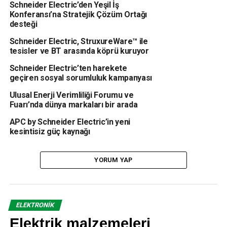
yanı sıra enerji verimliliğini de önemli ölçüde artıran KNX
Schneider Electric’den Yeşil İş
ile evinizin her ayrıntısını yüksek standartlara göre
Konferansı’na Stratejik Çözüm Ortağı
desteği
tasarlayabilir; akıllı evinizi konforunu sürebilirsiniz. Üstelik
KNX’in sunduğu pek çok fonksiyonu akıllı telefonunuza ya
Schneider Electric, StruxureWare™ ile
da tabletinize indireceğiniz InSide Control uygulamasıyla
tesisler ve BT arasında köprü kuruyor
internete bağlanabildiğiniz her yerden kontrol
Schneider Electric’ten harekete
edilebilirsiniz.
geçiren sosyal sorumluluk kampanyası
Ulusal Enerji Verimliliği Forumu ve
Akıllı evler, konforlu yaşam…
Fuarı’nda dünya markaları bir arada
İhtiyaçlarınızı en gelişmiş teknolojiye göre karşılayan KNX
APC by Schneider Electric’in yeni
ile aydınlatma, sıcaklık ve jaluzi kontrolü gibi bina
kesintisiz güç kaynağı
işlevlerini kolayca çalıştırabilir; böylece zamanınızı daha
verimli kullanabilirsiniz. KNX, aydınlatmayı, sıcaklığı ve
YORUM YAP
jaluzileri gruplayan senaryo kontrolünden, stereo sistemi
gibi cihazları bir anahtara dokunarak açma kapamaya,
otomatik bina kontrolü yapmaya kadar birçok uygulama
sunuyor. KNX tüketim ölçümü, akıllı sensörler ve mobil
ELEKTRONIK
cihazlar ile uzaktan erişim sayesinde enerjiden tasarruf
Elektrik malzemeleri