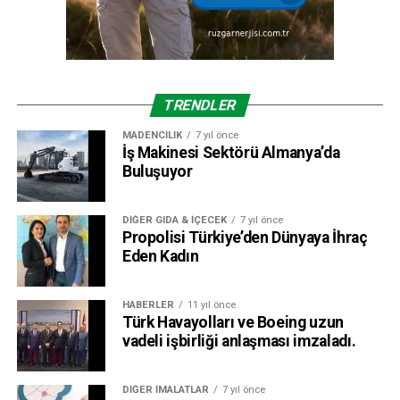
Aktif harmonik filtrenin gücü ve hangi noktaya nasıl
uygulanacağı bu analizler sonucunda ortaya çıkıyor.
Dolayısıyla
gemi içi enerji sistemini iyi analiz
edebilecek, uygun AHF boyutlandırması yapabilecek ve
mühendislik hizmeti verebilecek firmalarla çalışılması
TRENDLER
gerekiyor.” diye konuştu.
MADENCILIK
7 yıl önce
İş Makinesi Sektörü Almanya’da
Buluşuyor
DIĞER GIDA & İÇECEK
7 yıl önce
Propolisi Türkiye’den Dünyaya İhraç
Eden Kadın
HABERLER
11 yıl önce
Türk Havayolları ve Boeing uzun
vadeli işbirliği anlaşması imzaladı.
DIĞER İMALATLAR
7 yıl önce