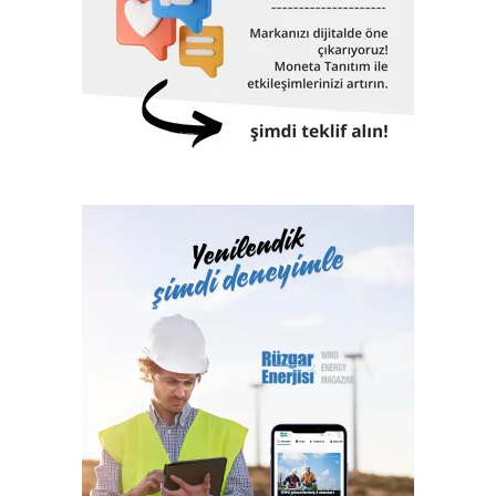
İstanbul Havalimanı, Akkuyu Nükleer Güç Santrali, Yavuz
Sultan Selim Köprüsü, Osman Gazi Köprüsü, 1915
Çanakkale Köprüsü, Yüksek Hızlı Tren, TCG Anadolu
Gemisi, Nene Hatun Sondaj Gemisi, Rize-Artvin Havalimanı,
birçok futbol stadyumu bunlardan sadece birkaçıdır.
Klaslama, yasal sertifikasyon, test, muayene,
belgelendirme ve onaylanmış kuruluş hizmetlerini 2017
yılından itibaren Türk Loydu Uygunluk Değerlendirme
Hizmetleri A.Ş. bünyesinde yerine getiren Türk Loydu
Vakfı, fiziki alanlarının yeterliliği ve gelişmeye açık oluşu
ile büyüme yolunda hızla ilerliyor. Türk Loydu, Türkiye’nin
milli kuruluşudur. Yetkisi olan alanlar hemen hemen
Türkiye’nin ekonomisine katkı sağlayan sektörlerin
tamamını içermektedir ve IACS üyeliğimiz ile büyümenin,
gelişmenin ve ülkemize katkı sağlamanın faydası ve gururu
100. yılında Türkiye Cumhuriyeti’nindir.”