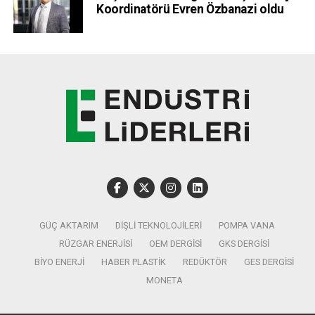
Koordinatörü Evren Özbanazi oldu
GÜÇ AKTARIM
DIŞLI TEKNOLOJILERI
POMPA VANA
RÜZGAR ENERJISI
OEM DERGISI
GKS DERGISI
BIYO ENERJI
HABER PLASTIK
REDÜKTÖR
GES DERGISI
MONETA