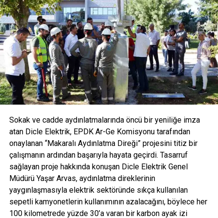
magnezyum oranı ve doğal bileşenleriyle yenilikçi
içecekler sunuyor. AVOYA, Türkiye’nin toplam mineral ve
magnezyum değeri en yüksek maden suyu olarak fark
yaratıyor. Sektörde bir ilki gerçekleştirerek meyve ve bitki
özleri ile zenginleştirilmiş, tamamen doğal içerikli
formüllerle tüketicilere sunuluyor. Bu yenilikçi yaklaşımla
AVOYA hem maden suyu hem de mineralli gazlı içecek
kategorisinde devrim yaratmayı hedefliyor.
Sokak ve cadde aydınlatmalarında öncü bir yeniliğe imza
atan Dicle Elektrik, EPDK Ar-Ge Komisyonu tarafından
onaylanan “Makaralı Aydınlatma Direği” projesini titiz bir
çalışmanın ardından başarıyla hayata geçirdi. Tasarruf
sağlayan proje hakkında konuşan Dicle Elektrik Genel
Müdürü Yaşar Arvas, aydınlatma direklerinin
yaygınlaşmasıyla elektrik sektöründe sıkça kullanılan
sepetli kamyonetlerin kullanımının azalacağını, böylece her
100 kilometrede yüzde 30’a varan bir karbon ayak izi