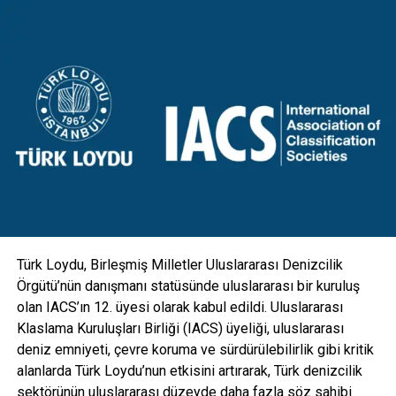
memnuniyetini artırmak hedefleniyor.
Yeni aydınlatma direklerimizden Diyarbakır Genel Müdürlük
binamız önünde iki adet prototipi de sergiliyoruz. Bu yeni
tasarım direkler, mevcut direklerin üzerine eklenen yeni bir
konsol ile birlikte hareketli armatür mekanizmalarıyla
donatıldı. Aydınlatmanın yanı sıra kamera, GSM, hoparlör
gibi ekipmanlarla da entegre edilebilecek esneklikte
tasarlanan direkler; hırsızlık benzeri olaylara maruz kalarak
zarar görmesini engellemek için vandal kilit sistemi ile
koruma altına alındı” diye konuştu.
Türk Loydu, Birleşmiş Milletler Uluslararası Denizcilik
Örgütü’nün danışmanı statüsünde uluslararası bir kuruluş
olan IACS’ın 12. üyesi olarak kabul edildi. Uluslararası
Klaslama Kuruluşları Birliği (IACS) üyeliği, uluslararası
deniz emniyeti, çevre koruma ve sürdürülebilirlik gibi kritik
alanlarda Türk Loydu’nun etkisini artırarak, Türk denizcilik
sektörünün uluslararası düzeyde daha fazla söz sahibi