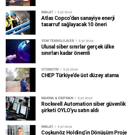
İMALAT
6 yıl önce
Atlas Copco’dan sanayiye enerji
tasarruf sağlayacak 10 öneri
YENI TEKNOLOJILER
6 yıl önce
Ulusal siber sınırlar gerçek ülke
sınırları kadar önemli
OTOMOTIV
6 yıl önce
CHEP Türkiye’de üst düzey atama
MAKINA & EKIPMAN
6 yıl önce
Rockwell Automation siber güvenlik
şirketi OYLO’yu satın aldı
İMALAT
6 yıl önce
Coşkunöz Holding’in Dönüşüm Proje