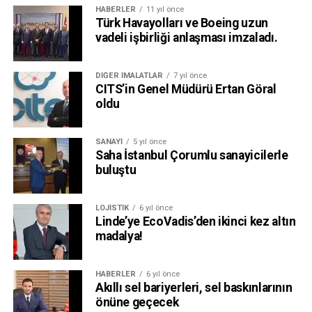
HABERLER
11 yıl önce
Türk Havayolları ve Boeing uzun
vadeli işbirliği anlaşması imzaladı.
DIĞER İMALATLAR
7 yıl önce
CITS’in Genel Müdürü Ertan Göral
oldu
SANAYI
5 yıl önce
Saha İstanbul Çorumlu sanayicilerle
buluştu
LOJISTIK
6 yıl önce
Linde’ye EcoVadis’den ikinci kez altın
madalya!
HABERLER
6 yıl önce
Akıllı sel bariyerleri, sel baskınlarının
önüne geçecek