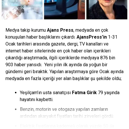
Medya takip kurumu
Ajans Press
, medyada en çok
konuşulan haber başlıklarını çıkardı.
AjansPress’in
1-31
Ocak tarihleri arasında gazete, dergi, TV kanalları ve
internet haber sitelerinde en çok haber olan içerikleri
çıkardığı araştırmada, ilgili içeriklerde medyaya 876 bin
903 haber yansıdı. Yeni yılın ilk ayında da yoğun bir
gündemi geri bıraktık. Yapılan araştırmaya göre Ocak ayında
medyada en fazla içeriği yer alan başlıklar şu şekilde oldu;
Yeşilçam’ın usta sanatçısı
Fatma Girik
79 yaşında
hayatını kaybetti.
Benzin, motorin ve otogaza yapılan zamların
ardından akaryakıt fiyatları tarihi zirveleri gördü.
Elektrik fiyatlarına kademeli olarak yüzde 50 ila