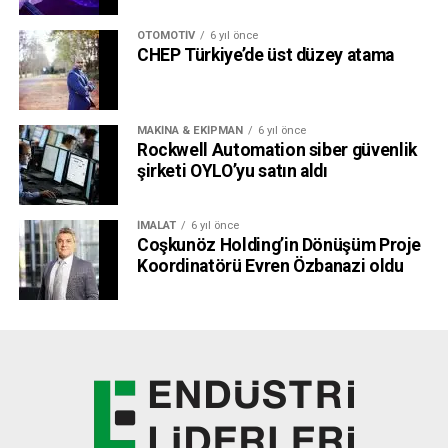
OTOMOTIV
6 yıl önce
CHEP Türkiye’de üst düzey atama
MAKINA & EKIPMAN
6 yıl önce
Rockwell Automation siber güvenlik
şirketi OYLO’yu satın aldı
İMALAT
6 yıl önce
Coşkunöz Holding’in Dönüşüm Proje
Koordinatörü Evren Özbanazi oldu