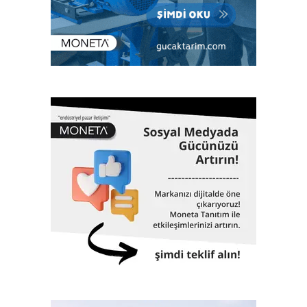
İstanbul son yılların en yoğun kar yağışıyla karşılaştı.
Birçok yol ulaşıma kapanırken, iktidar ve belediye
arasındaki tartışmalar devam eti.
Omicron varyantı kaynaklı vaka sayılarında artış
yaşandı, Türkiye’de salgının başından beri günlük
vakalar rekor seviyelere ulaştı.