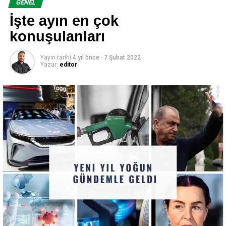
GENEL
İşte ayın en çok
konuşulanları
Yayın tarihi
4 yıl önce
-
7 Şubat 2022
Yazar:
editor