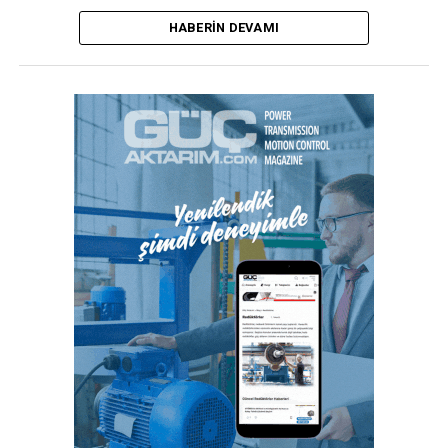
yüzde 125 arası zam geldi; doğalgaza yapılan zam
HABERIN DEVAMI
oranı ise yüzde 25 oldu.
Galatasaray’da teknik direktörü Fatih Terim, başkan
Burak Elmas ile yaptığı görüşmenin ardından
görevinden ayrıldı.
Süper Lig ekiplerinden Konyaspor’da forma giyen
28 yaşındaki futbolcu Ahmet Çalık, Ankara’da
geçirdiği trafik kazasında yaşamını yitirdi.
Türkiye’nin otomobil TOGG’un sedan modeli, Las
Vegas’taki Tüketici Elektroniği Fuarı CES 2022’de
(Consumer Electronics Show) tanıtıldı.
2021 yıllık enflasyon oranı yüzde 36.08 olarak
gerçekleşirken; Ocak ayında yüzde 48,69’a
yükseldi.
Beşiktaş’ın eski yöneticilerinden ve sunucu Ece
Erken’in eşi, Şafak Mahmutyazıcıoğlu uğradığı silahı
saldırı sonucu hayatını kaybetti.