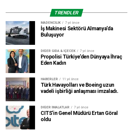
TRENDLER
MADENCILIK
7 yıl önce
İş Makinesi Sektörü Almanya’da
Buluşuyor
DIĞER GIDA & İÇECEK
7 yıl önce
Propolisi Türkiye’den Dünyaya İhraç
Eden Kadın
HABERLER
11 yıl önce
Türk Havayolları ve Boeing uzun
vadeli işbirliği anlaşması imzaladı.
DIĞER İMALATLAR
7 yıl önce
CITS’in Genel Müdürü Ertan Göral
oldu