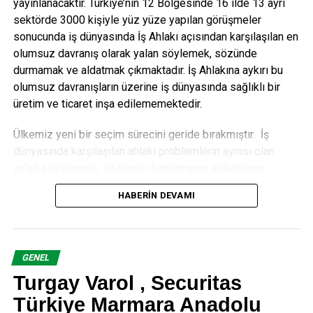
sayesinde, bu operasyon modelini müşterilerimize en iyi
yayınlanacaktır. Türkiye’nin 12 Bölgesinde 16 ilde 13 ayrı
sunabilecek olan ortak da biziz. Sağlam mali yapımız ve
sektörde 3000 kişiyle yüz yüze yapılan görüşmeler
esnek operasyon modelimizle müşterilerimize özel
sonucunda iş dünyasında İş Ahlakı açısından karşılaşılan en
çözümler sunarak onların rekabet gücünü arttıran
olumsuz davranış olarak yalan söylemek, sözünde
çalışmalara imza atacağımız için heyecanlıyız.”
durmamak ve aldatmak çıkmaktadır. İş Ahlakına aykırı bu
olumsuz davranışların üzerine iş dünyasında sağlıklı bir
üretim ve ticaret inşa edilememektedir.
Ülkemiz yeni bir seçim sürecini geride bırakmıştır. İş
ANAHTAR KELIMELER:
CORETOEDGE
FEATURED
GLASSHOUSE
dünyasında karşılaşılan ahlaki problemlerin aynısı olan
yalan söylemenin, sözünde durmamanın, aldatmanın
SONRAKI
siyaset dünyasında da yaşandığını görüyoruz. Siyaset
Securitas’tan özel güvenlik günü ve haftasi kutlamasi
HABERIN DEVAMI
Ahlakında yaşanan bu olumsuz davranışlar üzerinde
siyaset dünyasında sağlıklı bir politika inşa
edilememektedir.
editor
GENEL
İşinde ve ticaretinde yalan söyleyerek sözünde
Turgay Varol , Securitas
durmayarak aldatarak iş ahlakına aykırı davranan tüccarın;
siyasi faaliyetinde yalan söyleyerek sözünde durmayarak
Türkiye Marmara Anadolu