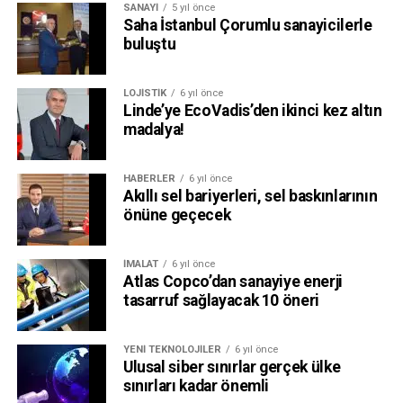
SANAYI
5 yıl önce
Saha İstanbul Çorumlu sanayicilerle
buluştu
LOJISTIK
6 yıl önce
Linde’ye EcoVadis’den ikinci kez altın
madalya!
HABERLER
6 yıl önce
Akıllı sel bariyerleri, sel baskınlarının
önüne geçecek
İMALAT
6 yıl önce
Atlas Copco’dan sanayiye enerji
tasarruf sağlayacak 10 öneri
YENI TEKNOLOJILER
6 yıl önce
Ulusal siber sınırlar gerçek ülke
sınırları kadar önemli