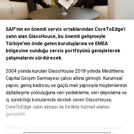
SAP’nin en önemli servis ortaklarından CoreToEdge’i
satın alan GlassHouse, bu önemli gelişmeyle
Türkiye’nin önde gelen kuruluşlarına ve EMEA
bölgesine sunduğu servis portföyünü genişleterek
çalışmalarını sürdürecek.
2004 yılında kurulan GlassHouse 2018 yılında Meditterra
Capital Girişim Sermayesi çatısı altına girmişti. Kurumsal
yapısı, geniş kadrosu ve güçlü mali yapısıyla müşterilerinin
dijitalleşme yolculuğuna veri yedekleme, veri depolama ve
iş sürekliliği konularında destek veren GlassHouse,
CoreToEdge satın alması ile birlikte hizmet alanını
genişletti.
2018 ve 2019 senesinde yaptıkları yatırımlarla güçlerine