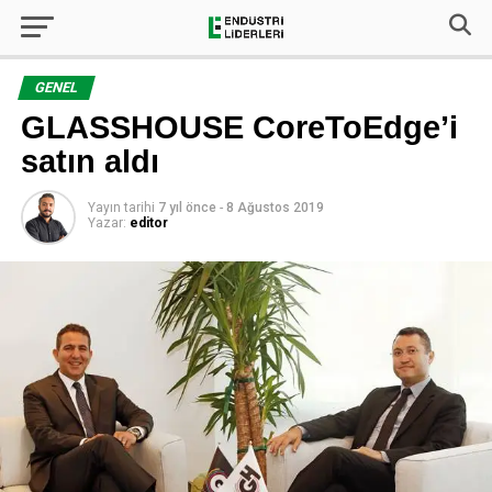
GENEL
GLASSHOUSE CoreToEdge’i
satın aldı
Yayın tarihi
7 yıl önce
-
8 Ağustos 2019
Yazar:
editor