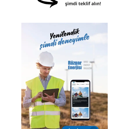
Klaslama, yasal sertifikasyon, test, muayene,
belgelendirme ve onaylanmış kuruluş hizmetlerini 2017
yılından itibaren Türk Loydu Uygunluk Değerlendirme
Hizmetleri A.Ş. bünyesinde yerine getiren Türk Loydu
Vakfı, fiziki alanlarının yeterliliği ve gelişmeye açık oluşu
ile büyüme yolunda hızla ilerliyor. Türk Loydu, Türkiye’nin
milli kuruluşudur. Yetkisi olan alanlar hemen hemen
Türkiye’nin ekonomisine katkı sağlayan sektörlerin
tamamını içermektedir ve IACS üyeliğimiz ile büyümenin,
gelişmenin ve ülkemize katkı sağlamanın faydası ve gururu
100. yılında Türkiye Cumhuriyeti’nindir.”