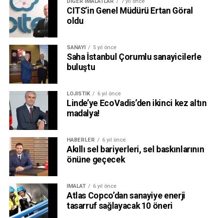
DIĞER İMALATLAR
7 yıl önce
CITS’in Genel Müdürü Ertan Göral
oldu
SANAYI
5 yıl önce
Saha İstanbul Çorumlu sanayicilerle
buluştu
LOJISTIK
6 yıl önce
Linde’ye EcoVadis’den ikinci kez altın
madalya!
HABERLER
6 yıl önce
Akıllı sel bariyerleri, sel baskınlarının
önüne geçecek
İMALAT
6 yıl önce
Atlas Copco’dan sanayiye enerji
tasarruf sağlayacak 10 öneri