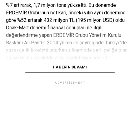
%7 artırarak, 1,7 milyon tona yükseltti. Bu dönemde
ERDEMİR Grubu’nun net karı, önceki yılın aynı dönemine
göre %52 artarak 432 milyon TL (195 milyon USD) oldu.
Ocak-Mart dönemi finansal sonuçları ile ilgili
değerlendirme yapan ERDEMİR Grubu Yönetim Kurulu
Başkanı Ali Pandır, 2014 yılının ilk çeyreğinde Türkiye’de
yassı çelik tüketimi artarken, ülkemizde yerli çeliğe olan
ilginin de bu paralelde artış kaydettiğini söyledi.
HABERIN DEVAMI
Ali Pandir
ADVERTISEMENT
ERDEMİR Grubu’ndan ilk çeyrekte cari açığa 625
milyon TL (282 milyon USD) katkı
ERDEMİR Grubu ilk çeyrek finansal sonuçlarını açıkladığı
basın toplantısında konuşan Ali Pandır, “Türkiye’de ham
çeliğin %24’ünü, yassı çeliğin ise %65’ini Grubumuz
üretiyor. 2013 yılında tüketilen yassı çeliğin %51’i yurt içi
üretim ile %49’u ise ithalat ile karşılanıyor. İthal edilen her