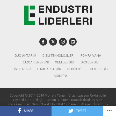
GÜÇ AKTARIM
DIŞLI TEKNOLOJILERI
POMPA VANA
RÜZGAR ENERJISI
OEM DERGISI
GKS DERGISI
BIYO ENERJI
HABER PLASTIK
REDÜKTÖR
GES DERGISI
MONETA
Copyright © 2011-2019 Moneta Tanıtım Organizasyon Reklamcılık
Yayıncılık Tic. Ltd. Şti. - Canan Business Küçükbakkalköy Mah.
Kocasinan Cad. Selvili Sokak No:4 Kat:12 Daire:78 Ataşehir İstanbul -
T:0850 885 05 01 - info@monetatanitim.com
SHARE
TWEET