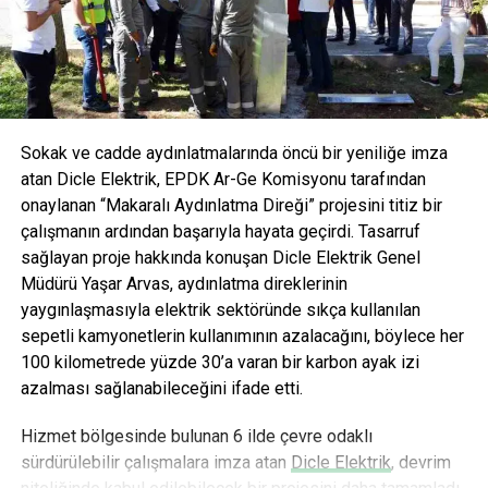
formüllerle tüketicilere sunuluyor. Bu yenilikçi yaklaşımla
limanları Karadeniz ve Doğu Akdeniz’in en büyük limanları.
AVOYA hem maden suyu hem de mineralli gazlı içecek
kategorisinde devrim yaratmayı hedefliyor.
ANAHTAR KELIMELER:
CARI AÇIK
ERDEMİR GRUBU
SANAYI
SONRAKI
Continental, Matador’la gücüne güç katmaya devam
Sokak ve cadde aydınlatmalarında öncü bir yeniliğe imza
ediyor!
atan Dicle Elektrik, EPDK Ar-Ge Komisyonu tarafından
ÖNCEKI
onaylanan “Makaralı Aydınlatma Direği” projesini titiz bir
“Her üç ölümlü iş kazasından biri inşaat sektöründe
çalışmanın ardından başarıyla hayata geçirdi. Tasarruf
yaşanıyor”
sağlayan proje hakkında konuşan Dicle Elektrik Genel
Müdürü Yaşar Arvas, aydınlatma direklerinin
yaygınlaşmasıyla elektrik sektöründe sıkça kullanılan
editor
sepetli kamyonetlerin kullanımının azalacağını, böylece her
100 kilometrede yüzde 30’a varan bir karbon ayak izi
azalması sağlanabileceğini ifade etti.
Hizmet bölgesinde bulunan 6 ilde çevre odaklı
sürdürülebilir çalışmalara imza atan
Dicle Elektrik
, devrim