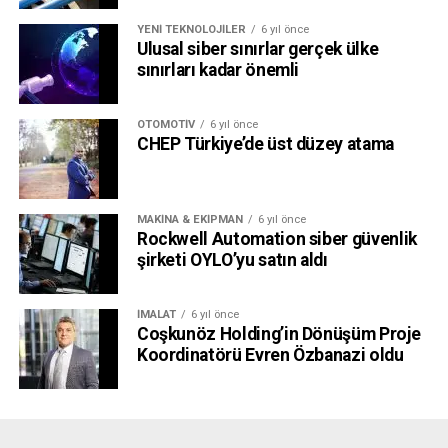
YENI TEKNOLOJILER
6 yıl önce
Ulusal siber sınırlar gerçek ülke
sınırları kadar önemli
OTOMOTIV
6 yıl önce
CHEP Türkiye’de üst düzey atama
MAKINA & EKIPMAN
6 yıl önce
Rockwell Automation siber güvenlik
şirketi OYLO’yu satın aldı
İMALAT
6 yıl önce
Coşkunöz Holding’in Dönüşüm Proje
Koordinatörü Evren Özbanazi oldu