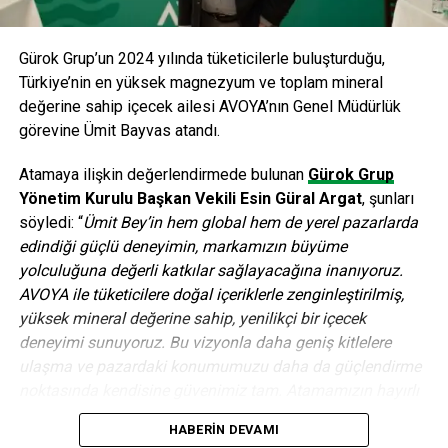
karşılamayı hedefliyoruz. Özellikle mevcut galvaniz üretim
kapasitemizi iki katına çıkarmayı planladığımız yatırımla,
bugüne dek üretemediğimiz farklı ebatlardaki galvanizli
Gürok Grup’un 2024 yılında tüketicilerle buluşturduğu,
ürünleri de üretme imkanına sahip olacağız” dedi.
Türkiye’nin en yüksek magnezyum ve toplam mineral
Pandır sözlerine şöyle devam etti: “Müşterilerimizin
değerine sahip içecek ailesi AVOYA’nın Genel Müdürlük
geliştirdiği teknolojileri takip edip, ihtiyaçlarına uygun
görevine Ümit Bayvas atandı.
ürünler geliştirerek ve ithalata karşın lojistik avantajımızı
daha etkin kullanarak, ülkemize daha da yüksek katma
Atamaya ilişkin değerlendirmede bulunan
Gürok Grup
değer yaratmayı hedefliyoruz. Yeni yatırımlarımız mevcut
Yönetim Kurulu Başkan Vekili Esin Güral Argat
, şunları
durumda Türkiye’de üretilemeyen mamul kalitelerini
söyledi: “
Ümit Bey’in hem global hem de yerel pazarlarda
üretebilecek ve ihracatımızı artırma hedeflerimizi de
edindiği güçlü deneyimin, markamızın büyüme
destekleyecek”.
yolculuğuna değerli katkılar sağlayacağına inanıyoruz.
AVOYA ile tüketicilere doğal içeriklerle zenginleştirilmiş,
Dünya’da ve Ülkemizde ERDEMİR Grubu
yüksek mineral değerine sahip, yenilikçi bir içecek
• Türkiye’de tüketilen yassı çeliğin yaklaşık %45’ini
deneyimi sunuyoruz. Bu vizyonla daha geniş kitlelere
ERDEMİR Grubu üretiyor.
ulaşma ve pazardaki konumumuzu daha da güçlendirme
• ERDEMİR Grubu, Dünya Çelik Birliği’nin (worldsteel) 2012
noktasında kendisine güvenimiz tam. Atamamızın hayırlı
yılı ham çelik üretim raporlarına göre; dünyanın en büyük
ve uğurlu olmasını diliyoruz.”
HABERIN DEVAMI
35., Avrupa Birliği ülkeleri arasında ise 4. büyük çelik