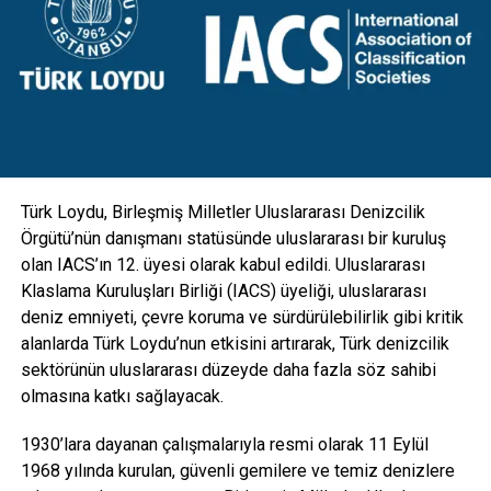
tasarım direkler, mevcut direklerin üzerine eklenen yeni bir
konsol ile birlikte hareketli armatür mekanizmalarıyla
donatıldı. Aydınlatmanın yanı sıra kamera, GSM, hoparlör
gibi ekipmanlarla da entegre edilebilecek esneklikte
tasarlanan direkler; hırsızlık benzeri olaylara maruz kalarak
zarar görmesini engellemek için vandal kilit sistemi ile
koruma altına alındı” diye konuştu.
Türk Loydu, Birleşmiş Milletler Uluslararası Denizcilik
Örgütü’nün danışmanı statüsünde uluslararası bir kuruluş
olan IACS’ın 12. üyesi olarak kabul edildi. Uluslararası
Klaslama Kuruluşları Birliği (IACS) üyeliği, uluslararası
deniz emniyeti, çevre koruma ve sürdürülebilirlik gibi kritik
alanlarda Türk Loydu’nun etkisini artırarak, Türk denizcilik
sektörünün uluslararası düzeyde daha fazla söz sahibi
olmasına katkı sağlayacak.
1930’lara dayanan çalışmalarıyla resmi olarak 11 Eylül
1968 yılında kurulan, güvenli gemilere ve temiz denizlere