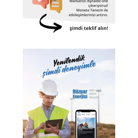
tamamladığı, Rusya’da ise devam eden fırın yatırımları, cam
bir soluk katan, dünya halı sektörüne bir Türk markası
ambalaj grubumuzun Eskişehir’de faaliyete geçen yeni
olarak buluş armağan eden Atlas Halı, 2013’te büyüme
fabrikası ve kimyasallar grubumuzda gerçekleştirilen
rekoru kırdı. Halının kendi kendini temizlemesini ve leke
kapasite artış yatırımları sonucunda, 2013 yılı başında da
barındırmamasını sağlayan nano teknolojisi ile Nisan
öngördüğümüz şekilde yılı 1,7 milyar TL’ye yakın, yüksek
ayında yapılan lansman sonrası atağa kalkan ve tüm
bir yatırım tutarıyla tamamladık. Tüm bu yatırımlar sonrası
koleksiyonlarını nano özelliğe kavuşturan Atlas Halı, nano
2012 yılı sonuna göre % 18 oranında artışla 6,6 milyar TL
halılarıyla 10 ay gibi kısa bir sürede hem cirosunu yüzde
seviyesine ulaşan öz kaynaklarımız ve 1.953 milyon TL
350 oranında artırdı, hem de bayi sayısını 117’den 330’a
tutarındaki likit kaynaklarımızla bilançomuzun sağlıklı ve
çıkardı.
güçlü yapısını koruyoruz.”
‘Büyümemizin temeli yenilikçi yönetim yapımız’
Atlas Halı, yeni gelişmeleri ve 2014 hedeflerini açıklamak
üzere Gaziantep’te bir basın toplantısı düzenledi.
Toplantıya Atlas Halı Genel Müdürü Dr. Meriç Bebitoğlu ve
üst düzey yetkililerinin yanı sıra Naksan Holding Yönetim
Kurulu Üyesi Taner Nakıboğlu da katıldı.
Toplantıda konuşan Atlas Halı Genel Müdürü Dr. Meriç