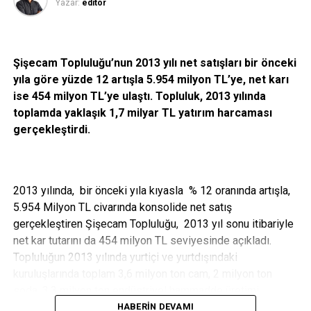
CITS bünyesine katılmadan önce 2018 yılından bu yana
Yazar:
editor
Mavi’de Global IT Direktörü (Global CIO) pozisyonunda yer
aldı. Lisans eğitimini 1991 yılında Bilkent Üniversitesi
Endüstri Mühendisliği Bölümü’nde tamamlayan
Göral
, aynı
Şişecam Topluluğu’nun 2013 yılı net satışları bir önceki
yıl Raks Elektronik’te iş hayatına atıldı. 1996 yılından
yıla göre yüzde 12 artışla 5.954 milyon TL’ye, net karı
itibaren Bimsa, PwC Danışmanlık Hizmetleri, IBM Global
ise 454 milyon TL’ye ulaştı. Topluluk, 2013 yılında
Business Services ve KPMG Türkiye kurumlarında
toplamda yaklaşık 1,7 milyar TL yatırım harcaması
danışman, proje yöneticisi, direktör gibi pozisyonlarda
gerçekleştirdi.
çalışmalarını yürüttü. 2012 yılının Kasım ayı ila 2018 yılları
arasında ise Memorial Sağlık Grubu’nda IT Direktörü (CIO)
olarak görev aldı.
2013 yılında, bir önceki yıla kıyasla % 12 oranında artışla,
Ertan Göral
, evli ve 1 çocuk sahibidir. Amatör olarak
5.954 Milyon TL civarında konsolide net satış
yelken, bilardo ve fotoğrafçılıkla ilgilenen Göral Turkish
gerçekleştiren Şişecam Topluluğu, 2013 yıl sonu itibariyle
Business Network ve CIO Kulübü Üyesi’dir.
net kar tutarını da 454 milyon TL seviyesinde açıkladı.
Topluluğun 2013 yılında yurtiçi ve yurtdışındaki
kuruluşlarında toplam 3,6 milyon ton cam, 2 milyon ton
soda, 3,3 milyon ton endüstriyel hammadde üretimi
gerçekleştirildi.
HABERIN DEVAMI