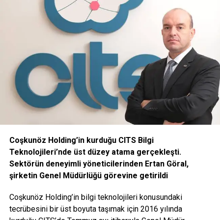
Yerli kaynakları en fazla kullanan stratejik sektörleri
barındıran ÇCSİB’in Yönetim Kurulu Başkanı Ali Özinönü,
dünya ekonomisinde yaşanan sorunların ihracatı olumsuz
etkilediğini söyledi. Bu yıl Türkiye’nin ihracatta yeniden
atağa kalkmasını hedeflediklerini kaydeden Ali Özinönü,
“ABD ve AB ülkeleri başta olmak üzere büyük pazarlardaki
görece iyileşmeler, ihracat artışına yönelik umutlarımızı
artırıyor” diye konuştu.
Coşkunöz Holding’in kurduğu CITS Bilgi
Teknolojileri’nde üst düzey atama gerçekleşti.
ANAHTAR KELIMELER:
Sektörün deneyimli yöneticilerinden Ertan Göral,
CAM VE TOPRAK ÜRÜNLERI İHRACATÇILARI BIRLIĞI’
ÇİMENTO
SERAMIK
şirketin Genel Müdürlüğü görevine getirildi
SONRAKI
Coşkunöz Holding’in bilgi teknolojileri konusundaki
Orka Holding, İnsana Saygı Ödülü’ne layık görüldü
tecrübesini bir üst boyuta taşımak için 2016 yılında
ÖNCEKI