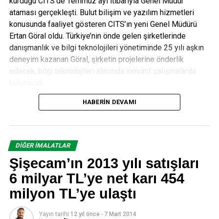
kurduğu CITS’de Temmuz ayı itibarıyla Genel Müdür
Türkiye’nin yeşil dönüşümü 20-21 Şubat’ta 3.Yeşil
ataması gerçekleşti. Bulut bilişim ve yazılım hizmetleri
Binalar Zirvesi’nde tartışılacak!
konusunda faaliyet gösteren CITS’ın yeni Genel Müdürü
Ertan Göral oldu. Türkiye’nin önde gelen şirketlerinde
danışmanlık ve bilgi teknolojileri yönetiminde 25 yılı aşkın
editor
deneyim kazanan Göral, şirketin projelerine önderlik
edecek, bilgi teknolojileri alanında inovatif çalışmalarda
bulunacak.
HABERIN DEVAMI
Farklı yöneticilik pozisyonlarında görev alarak Bilgi
Teknolojileri stratejisini ve yönetimini geliştirip başarılı
işlere imza atan
Ertan Göral,
CITS bünyesinde, Ar-Ge
Merkezi ortaklığıyla, dijital çalışmalara değer katarak
DIĞER İMALATLAR
inovatif çözümler sunacak. Şirketin akıllı üretim sistemleri,
Şişecam’ın 2013 yılı satışları
veri analitiği ve makine öğrenmesi alanlarındaki projelerde
yer almasının yanı sıra, CITS’in paydaşlar ve karar vericiler
6 milyar TL’ye net karı 454
tarafından “güvenilir iş ortağı” olarak yarattığı birlikteliklerin
milyon TL’ye ulaştı
sürdürülmesi yönünde çalışmalar gerçekleştirecek.
Yayın tarihi
12 yıl önce
-
7 Mart 2014