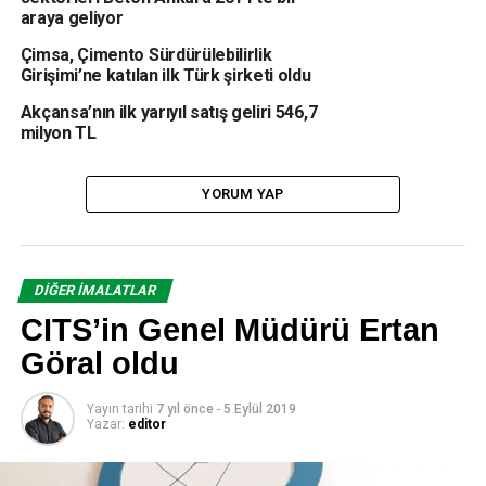
ABD olarak sıralandı.
araya geliyor
Seramiğin alt gruplarından seramik kaplama
Çimsa, Çimento Sürdürülebilirlik
Girişimi’ne katılan ilk Türk şirketi oldu
malzemelerinde ihracat değer bazında yüzde 18 artışla 52
milyon dolara, seramik sağlık gereçleri ihracatı ise değer
Akçansa’nın ilk yarıyıl satış geliri 546,7
bazında yüzde 24 artarak 16 milyon dolar seviyesine
milyon TL
ulaştı.
YORUM YAP
ÇCSİB bünyesindeki ihracattan yüzde 27 pay alan cam
sektörü ise miktar bazında yüzde 15, değer bazında da
yüzde 24 artış gösterdi. Ocak ayında ürünlerini en fazla
Almanya, İtalya, İngiltere, Azerbaycan-Nahcivan ve
DIĞER İMALATLAR
Bulgaristan gibi ülkelere ulaştıran cam sektörü, 68 milyon
CITS’in Genel Müdürü Ertan
dolar değerinde toplam 45 bin tonluk ihracat kaydı
Göral oldu
gerçekleştirdi.
Yayın tarihi
7 yıl önce
-
5 Eylül 2019
Yazar:
editor
Gelişmiş pazarlar umutları artırıyor