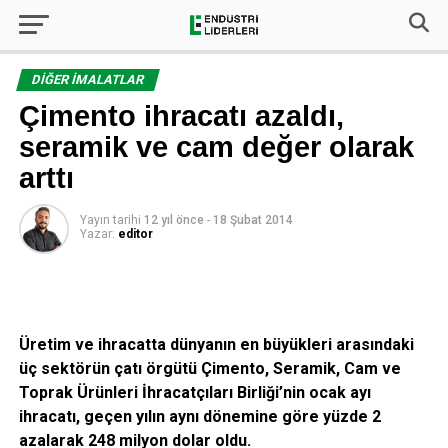
DIĞER İMALATLAR
Çimento ihracatı azaldı,
seramik ve cam değer olarak
arttı
Yayın tarihi
12 yıl önce
-
18 Şubat 2014
Yazar:
editor
Üretim ve ihracatta dünyanın en büyükleri arasındaki
üç sektörün çatı örgütü Çimento, Seramik, Cam ve
Toprak Ürünleri İhracatçıları Birliği’nin ocak ayı
ihracatı, geçen yılın aynı dönemine göre yüzde 2
azalarak 248 milyon dolar oldu.