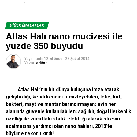
Türkiye’den yapılan ihracat ile yurtdışı üretiminden satışların
toplamını ifade eden uluslararası satışların toplam satışlar
DIĞER İMALATLAR
içindeki payı % 47 mertebesinde olup, yılsonu itibariyle
Topluluğun Türkiye’den yapılan ihracatı 837 milyon ABD
Atlas Halı nano mucizesi ile
doları seviyesinde gerçekleşti.
yüzde 350 büyüdü
Yayın tarihi
12 yıl önce
-
27 Şubat 2014
Yazar:
editor
·
Atlas Halı’nın bir dünya buluşuna imza atarak
geliştirdiği; kendi kendini temizleyebilen, leke, küf,
bakteri, mayt ve mantar barındırmayan; evin her
alanında güvenle kullanılabilen; sağlıklı, doğal iletkenlik
özelliği ile vücuttaki statik elektriği alarak stresin
azalmasına yardımcı olan nano halıları, 2013’te
büyüme rekoru kırdı!