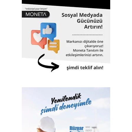
Fuarlarda, sektörün ulusal ve uluslararası önemli
temsilcilerinin yanı sıra bürokratların da konuşmacı olarak
katılacağı konferans, panel ve workshoplar da
düzenlenecek. Sektör profesyonellerinin deneyimlerini
katılımcılarla paylaşacağı konferans, panel ve workshoplar,
gelecek beklentileri ve sektör sorunlarının da masaya
yatırılacağı sektör zirvesine dönüşecek.
Sektörün büyümesine ön ayak oluyor
Gerçekleştirilecek fuarlarla ilgili değerlendirmelerde
bulunan Artkim Fuarcılık Genel Müdürü Cengiz Yaman,
“Şirket olarak bugüne kadar düzenlediğimiz fuarlarda
birçok ilki gerçekleştirdik. Kimya sektörüne
kazandırdığımız on üç fuarla sektörün gelişimine ve ülke
ekonomisine katkılarımızı sunduk, sektör için katma değer
olduk. Yüzlerce B2B iş birliğine ev sahipliği yaptık. Bu yıl
aynı anda gerçekleştireceğimiz altı fuar ile yine sektörün