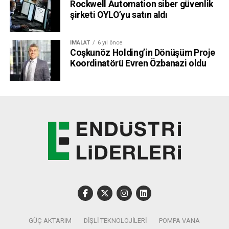
Rockwell Automation siber güvenlik
sunacak.
şirketi OYLO’yu satın aldı
Konferans, panel ve workshoplar canlı yayınlanacak
İMALAT
6 yıl önce
Yurt içi ve yurt dışından gelecek sektör profesyonellerini
Coşkunöz Holding’in Dönüşüm Proje
Koordinatörü Evren Özbanazi oldu
global platformda ağırlayacak, sektör ürünlerinin kalitesi ve
rekabetçiliğinin ön plana çıkarılacağı fuarlar, katılımcılara
yüz yüze görüşmelerle yeni çözüm ve teknolojilerini
tanıtma fırsatı yaratacak. Sektör liderlerinin üretim
hedeflerini artırma, tedarik zincirlerini geliştirmeleri için
yeni alanlar da açacak fuarlar sırasında düzenlenecek
paneller,
kimya sektörünün tek yayın platformu Turkchem
TV Youtube kanalından canlı yayınlanacak.
GÜÇ AKTARIM
DIŞLI TEKNOLOJILERI
POMPA VANA