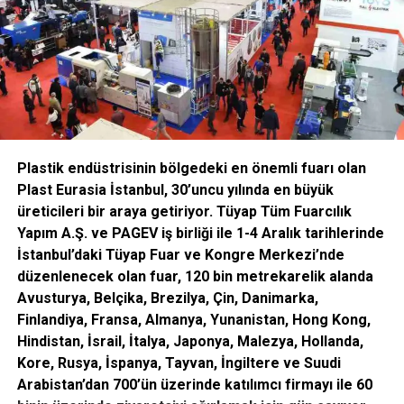
geniş fırsatlar sunuyoruz. Kendimizi her ürün ve hizmette en iyisini sunma tutkumuzu
paylaşan aynı zamanda yetenekli bireyleri aramaya adadık” dedi.
Plastik endüstrisinin bölgedeki en önemli fuarı olan
Plast Eurasia İstanbul, 30’uncu yılında en büyük
Samsung Avrupa İnsan Kaynakları Başkanı Richard Pibworth
ise “Dünya
üreticileri bir araya getiriyor. Tüyap
Tüm Fuarcılık
genelinde çalışılmak istenilen en cazip şirketlerden biri olarak görülmekten büyük bir
Yapım A.Ş. ve PAGEV iş birliği ile 1-4 Aralık tarihlerinde
memnuniyet duyduk. Amacımız her zaman yetenekli, yenilikçi insanları Samsung
İstanbul’daki Tüyap Fuar ve Kongre Merkezi’nde
ailesine çekmek, geliştirmek ve onlara esin kaynağı olmak. Hep birlikte, müşterilerimiz
düzenlenecek olan fuar, 120 bin metrekarelik alanda
için hem lokal hem de global anlamda heyecan verici yeni deneyimler sağlayacak
Avusturya, Belçika, Brezilya, Çin, Danimarka,
çözümler üretiyoruz” açıklamasını yaptı.
Finlandiya, Fransa, Almanya, Yunanistan, Hong Kong,
Hindistan, İsrail, İtalya, Japonya, Malezya, Hollanda,
Kore, Rusya, İspanya, Tayvan, İngiltere ve Suudi
Arabistan’dan 700’ün üzerinde katılımcı firmayı ile 60
ÇALIŞANLARIN BEKLENTİLERİ DEĞİŞİYOR