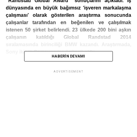
“Randstad Global Award” sonuçlarını açıkladı. İş
dünyasında en büyük bağımsız ‘işveren markalaşma
çalışması’ olarak gösterilen araştırma sonucunda
çalışanlar tarafından en beğenilen ve çalışılmak
istenen 50 şirket belirlendi. 23 ülkede 200 bini aşkın
çalışanın katıldığı Global Randstad 2014
sıralamasında birinciliği BMW kazandı. Araştırmada,
Sony ikinci, Samsung ise üçüncü oldu.
HABERIN DEVAMI
ADVERTISEMENT
Randstad, gerçekleştirdiği araştırmalarla iş dünyasının nabzını ölçmeye devam ediyor.
Lider insan kaynakları danışmanlık şirketinin geleneksel olarak düzenlediği “Randstad
Global Award 2014” sonuçları açıklandı. 23 ülkede 200 bini aşkın çalışanın yanıtlarıyla
gerçekleştirilen araştırmada, en beğenilen ve çalışılmak istenen 50 şirket belirlendi.