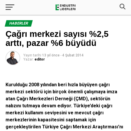
HABERLER
Çağrı merkezi sayısı %2,5
arttı, pazar %6 büyüdü
Yayın tarihi
13 yıl önce
-
4 Şubat 2014
Yazar:
editor
Kurulduğu 2008 yılından beri hızla büyüyen çağrı
merkezi sektörü için birçok önemli çalışmaya imza
atan Çağrı Merkezleri Derneği (ÇMD), sektörün
nabzını tutmaya devam ediyor. Türkiye’deki çağrı
merkezi kullanım seviyesini ve mevcut çağrı
merkezlerinin kapasitesini saptamak için
gerçekleştirilen Türkiye Çağrı Merkezi Araştırması’nı