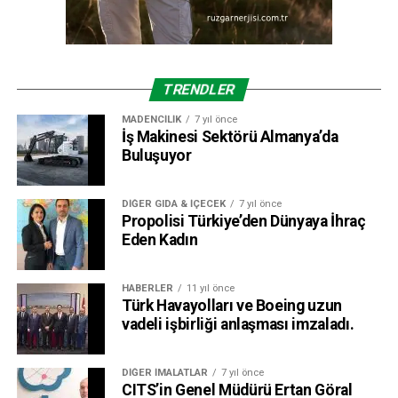
güçlendiriyor
ÖNCEKI
Çelik sektörü 2014’e 1,1 milyar dolarlık ihracat ile
girdi
TRENDLER
MADENCILIK
7 yıl önce
İş Makinesi Sektörü Almanya’da
editor
Buluşuyor
DIĞER GIDA & İÇECEK
7 yıl önce
Propolisi Türkiye’den Dünyaya İhraç
Eden Kadın
HABERLER
11 yıl önce
Türk Havayolları ve Boeing uzun
vadeli işbirliği anlaşması imzaladı.
DIĞER İMALATLAR
7 yıl önce
CITS’in Genel Müdürü Ertan Göral