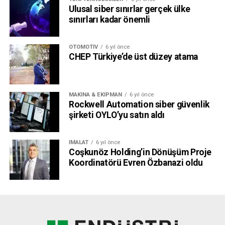
Ulusal siber sınırlar gerçek ülke
sınırları kadar önemli
OTOMOTIV
6 yıl önce
CHEP Türkiye’de üst düzey atama
MAKINA & EKIPMAN
6 yıl önce
Rockwell Automation siber güvenlik
şirketi OYLO’yu satın aldı
İMALAT
6 yıl önce
Coşkunöz Holding’in Dönüşüm Proje
Koordinatörü Evren Özbanazi oldu