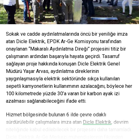
zorlaştırması, çağrı merkezi sektörünün ‘tehlikeli meslek’
AVOYA hem maden suyu hem de mineralli gazlı içecek
grubuna dahil edilmesi, yarı zamanlı çalışanların SSK-SGK
kategorisinde devrim yaratmayı hedefliyor.
ödemelerindeki uygulamadan dolayı tam zamanlı
çalışmaya başlamaları gibi faktörlerde aramak gerekir.”
dedi.
Sokak ve cadde aydınlatmalarında öncü bir yeniliğe imza
atan Dicle Elektrik, EPDK Ar-Ge Komisyonu tarafından
Büyümeyi kolaylaştıran faktörler
onaylanan “Makaralı Aydınlatma Direği” projesini titiz bir
çalışmanın ardından başarıyla hayata geçirdi. Tasarruf
Büyümenin önünü açan bazı adımların atılmamasının
sağlayan proje hakkında konuşan Dicle Elektrik Genel
sektörü olumsuz etkilediğine dikkat çeken Tarakçı, bu
Müdürü Yaşar Arvas, aydınlatma direklerinin
konudaki düşünceleri “Telekom operatörleri ve internet
yaygınlaşmasıyla elektrik sektöründe sıkça kullanılan
servis sağlayıcılar için geçerli olan 80’e 20 kuralının ve
sepetli kamyonetlerin kullanımının azalacağını, böylece her
yasal düzenlemelerin başka bankacılık olmak üzere tüm
100 kilometrede yüzde 30’a varan bir karbon ayak izi
sektörlerde de geçerli olması durumunda, sektör %25
azalması sağlanabileceğini ifade etti.
oranında büyüyebilir. Bankacılık sektöründeki projelerin
dışkaynak yoluyla verilmesinin önünün açılması , sektöre
Hizmet bölgesinde bulunan 6 ilde çevre odaklı
olumlu şekilde yansıyacaktır. Yukarıda bahsettiğimiz yasal
sürdürülebilir çalışmalara imza atan
Dicle Elektrik
, devrim
düzenlemelerin sektörün önünü açarak tüm taraflara fayda
niteliğinde kabul edilebilecek bir projesini daha tamamladı.
sağlayacak şekilde düzenlenmesi,yurt dışında bulunan
Dicle Elektrik Ar-Ge Merkezi mühendislerinin fikrinden