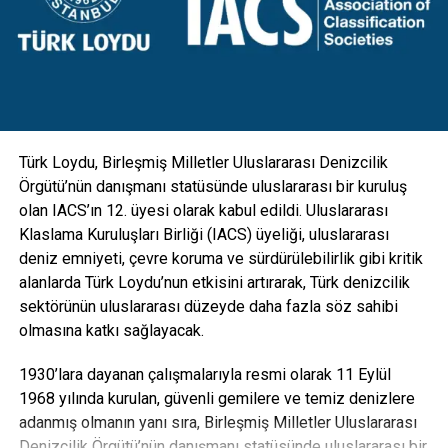
kadınlar oluşturuyor
donatıldı. Aydınlatmanın yanı sıra kamera, GSM, hoparlör
gibi ekipmanlarla da entegre edilebilecek esneklikte
Araştırmaya göre, 2013 yılında önceki yıllara benzer
tasarlanan direkler; hırsızlık benzeri olaylara maruz kalarak
şekilde çağrı merkezlerinde çalışan müşteri temsilcilerinin
zarar görmesini engellemek için vandal kilit sistemi ile
çoğunluğunu kadınlar oluşturuyor. Anadolu’daki çağrı
koruma altına alındı” diye konuştu.
merkezi yatırımlarının artmasıyla birlikte 2010 yılından bu
yana erkek müşteri temsilcisi oranı %32’den %38’e çıktı. En
Türk Loydu, Birleşmiş Milletler Uluslararası Denizcilik
çok müşteri temsilcisi, telekomünikasyon ve finans
Örgütü’nün danışmanı statüsünde uluslararası bir kuruluş
sektörlerinde istihdam edildi. 2013 yılında kamu
olan IACS’ın 12. üyesi olarak kabul edildi. Uluslararası
sektöründe çalışan müşteri temsilcisi sayısında önemli bir
Klaslama Kuruluşları Birliği (IACS) üyeliği, uluslararası
artış gözlemlendi.
deniz emniyeti, çevre koruma ve sürdürülebilirlik gibi kritik
2014’e yönelik öngörüler
alanlarda Türk Loydu’nun etkisini artırarak, Türk denizcilik
sektörünün uluslararası düzeyde daha fazla söz sahibi
Gelecek dönemde yukarıda bahsettiğimiz duyulan yasal
olmasına katkı sağlayacak.
düzenlemelerin sektörün gelişimini destekleyecek şekilde
gerçekleşmesi ve ekonomideki olumlu gelişimin devam
1930’lara dayanan çalışmalarıyla resmi olarak 11 Eylül
etmesi durumunda sektörümüzün istikrarlı bir şekilde
1968 yılında kurulan, güvenli gemilere ve temiz denizlere
gelişimini sürdüreceğini öngörüyoruz. Bu doğrultudaki
adanmış olmanın yanı sıra, Birleşmiş Milletler Uluslararası
hedefin de her ilde bir çağrı merkezi olması yönünde
Denizcilik Örgütü’nün danışmanı statüsünde uluslararası bir