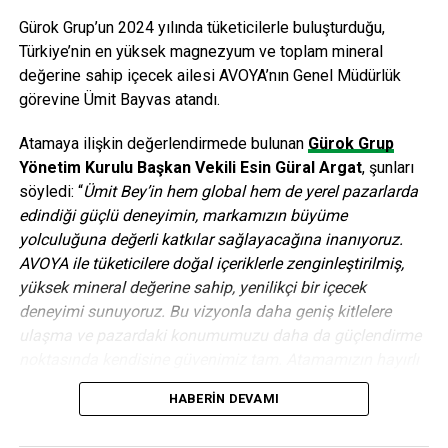
sigortacılık. 2013 yılında, 2012 yılına göre en dikkate değer
büyüme, sağlık ve kamu sektörlerinde görüldü. 2013
Gürok Grup’un 2024 yılında tüketicilerle buluşturduğu,
yılında kamu sektörü, telekomünikasyon ve finans
Türkiye’nin en yüksek magnezyum ve toplam mineral
sektöründen sonra en çok koltuk büyüklüğü olan sektör.
değerine sahip içecek ailesi AVOYA’nın Genel Müdürlük
Telekomünikasyon sektörü 2011 ve 2012 yıllarında BTK
görevine Ümit Bayvas atandı.
regülasyonlarının etkisiyle önemli derecede koltuk
Atamaya ilişkin değerlendirmede bulunan
Gürok Grup
yatırımları gerçekleştirerek büyümüştü ama 2013 yılında bu
Yönetim Kurulu Başkan Vekili Esin Güral Argat
, şunları
sektördeki büyüme oranının azalması tüm sektöre etki
söyledi: “
Ümit Bey’in hem global hem de yerel pazarlarda
etti.” dedi.
edindiği güçlü deneyimin, markamızın büyüme
10’dan fazla firma Anadolu’da yatırım yapmayı planlıyor
yolculuğuna değerli katkılar sağlayacağına inanıyoruz.
10’dan fazla firmanın Anadolu’da yeni çağrı merkezi
AVOYA ile tüketicilere doğal içeriklerle zenginleştirilmiş,
yatırımı yapmayı planladığını belirten Tarakçı, “Bu firmaların
yüksek mineral değerine sahip, yenilikçi bir içecek
yaklaşık yarısı dış kaynak firması. 2014 yılında planlanmış
deneyimi sunuyoruz. Bu vizyonla daha geniş kitlelere
Anadolu çağrı merkezi yatırımları daha çok İç Anadolu ve
ulaşma ve pazardaki konumumuzu daha da güçlendirme
Karadeniz bölgelerinde yoğunlaşıyor.” bilgisini verdi.
noktasında kendisine güvenimiz tam. Atamamızın hayırlı
Müşteri temsilcisi sayısı, daha önceki yıllara göre
ve uğurlu olmasını diliyoruz.”
HABERIN DEVAMI
daha az arttı
Birçok önde gelen küresel FMCG ve içecek şirketinde üst