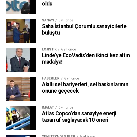
oldu
SANAYI
5 yıl önce
Saha İstanbul Çorumlu sanayicilerle
buluştu
LOJISTIK
6 yıl önce
Linde’ye EcoVadis’den ikinci kez altın
madalya!
HABERLER
6 yıl önce
Akıllı sel bariyerleri, sel baskınlarının
önüne geçecek
İMALAT
6 yıl önce
Atlas Copco’dan sanayiye enerji
tasarruf sağlayacak 10 öneri
YENI TEKNOLOJILER
6 yıl önce