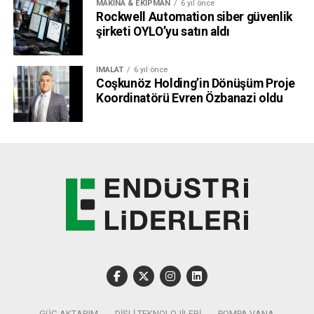
MAKINA & EKIPMAN
6 yıl önce
Rockwell Automation siber güvenlik
şirketi OYLO’yu satın aldı
İMALAT
6 yıl önce
Coşkunöz Holding’in Dönüşüm Proje
Koordinatörü Evren Özbanazi oldu
“2025’te füzyondan ilk net enerji elde edilecek,
2030’da şebekeye verilecek”
“İçinde bulunulan mevcut durum ve küresel gelişmelere
bakıldığında füzyon daha önce düşündüğümüzden çok
daha yakın. Bu da demektir ki; iklim değişikliği ile mücadele
ve enerji güvenliği için füzyonu ticari, uygulanabilir bir
enerji çözümü olarak öne çıkaran teknolojileri acilen
geliştirmemiz gerekiyor. Atılım yaratan buluşlarımızdan
önce füzyonun uzun yıllar sonra gerçekleşeceği
düşünülüyordu. Şimdi ise füzyona sadece dört yıl var. Bu
GÜÇ AKTARIM
DIŞLI TEKNOLOJILERI
POMPA VANA