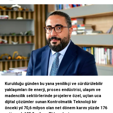
edildi. Program kapsamında girişimlerin ihtiyaç duydukları
saha çalışmalarına doğrudan ulaşmalarına, 100.000TL’ye
kadar sağlanacak olan hibe desteğiyle projeleri için
malzeme alımına ve diğer yatırımlarını hayata
geçirmelerine, alanında uzman mentorlar tarafından
verilecek eğitimin yanında bire bir mentorluklarla projelerini
gerçekleştirmelerine imkan sağlanacak. Eksim Holding
çatısı altında bulunan Eksim Ventures tarafından yatırım
fırsatı yakalayabilecek projeler bu sayede girişim
ekosistemine dahil olabilecek.
“Türkiye girişimcilik ekosisteminin gelişmesini
önemsiyoruz”
Kurulduğu günden bu yana yenilikçi ve sürdürülebilir
Eksim Pulse ile birlikte desteklenen ekiplerin ürünlerinin
yaklaşımları ile enerji, proses endüstrisi, ulaşım ve
gelişiminin tamamlanması, satışa başlayanların daha büyük
madencilik sektörlerinde projelere özel, uçtan uca
ölçekte iş yapabilmesinin sağlanması, yatırım alması; Dicle
dijital çözümler sunan Kontrolmatik Teknoloji bir
Elektrik ve Eksim Holding ile Ar-Ge projeleri ve
önceki yıl 70,6 milyon olan net dönem karını yüzde 176
işbirliklerinin geliştirilmesi hedefleniyor. Bu esnada Eksim