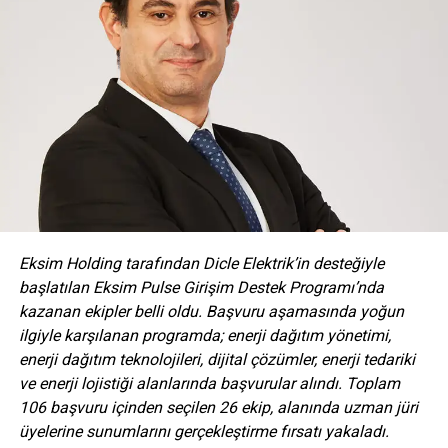
değer sağlayan şirketlerin halka arzlarından dolayı
hassaten mutluluk duyuyor, böyle şirketlerimizle iftihar
ediyoruz. Enerji sektörünün güzide şirketlerinden biri olan
ODAŞ Enerji, bugün sahip olduğu gücü halka arz ediyor.
Halka arzın borsamızda işlem gören 410’uncu firma olacak
ODAŞ Enerji Ailesi’ne ve tüm ilgili taraflara hayırlı olmasını
diler, bu vesileyle diğer şirketlerimizi de sermaye
piyasalarının sunmuş olduğu avantajlardan yararlanmaya
davet etmek isterim.”
Eksim Holding tarafından Dicle Elektrik’in desteğiyle
başlatılan Eksim Pulse Girişim Destek Programı’nda
kazanan ekipler belli oldu. Başvuru aşamasında yoğun
ilgiyle karşılanan programda; enerji dağıtım yönetimi,
ANAHTAR KELIMELER:
ELEKTRIK SEKTÖRÜ
ODAŞ ENERJI
enerji dağıtım teknolojileri, dijital çözümler, enerji tedariki
SONRAKI
ve enerji lojistiği alanlarında başvurular alındı. Toplam
Yatırımcılar rotayı RAKIA Serbest Bölgesi’ne çevirdi
106 başvuru içinden seçilen 26 ekip, alanında uzman jüri
üyelerine sunumlarını gerçekleştirme fırsatı yakaladı.
ÖNCEKI