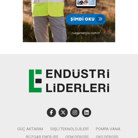
GÜÇ AKTARIM
DIŞLI TEKNOLOJILERI
POMPA VANA
RÜZGAR ENERJISI
OEM DERGISI
GKS DERGISI