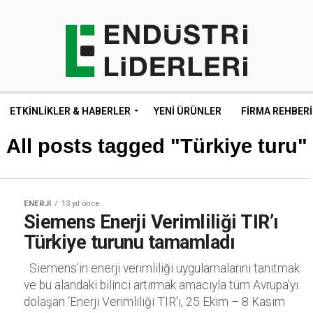
ETKINLIKLER & HABERLER
YENI ÜRÜNLER
FIRMA REHBERI
All posts tagged "Türkiye turu"
ENERJI
13 yıl önce
Siemens Enerji Verimliliği TIR’ı
Türkiye turunu tamamladı
Siemens’in enerji verimliliği uygulamalarını tanıtmak
ve bu alandaki bilinci artırmak amacıyla tüm Avrupa’yı
dolaşan ‘Enerji Verimliliği TIR’ı, 25 Ekim – 8 Kasım