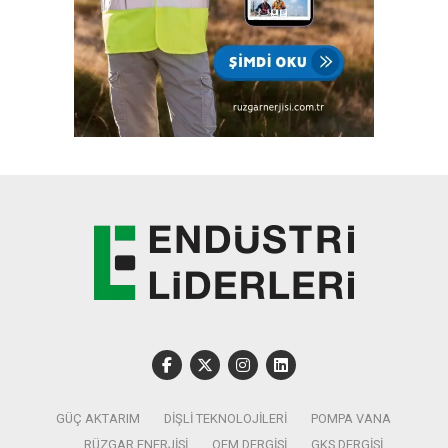
GÜÇ AKTARIM
DIŞLI TEKNOLOJILERI
POMPA VANA
RÜZGAR ENERJISI
OEM DERGISI
GKS DERGISI