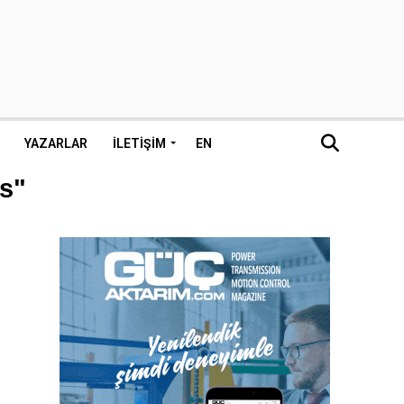
YAZARLAR
İLETIŞIM
EN
as"