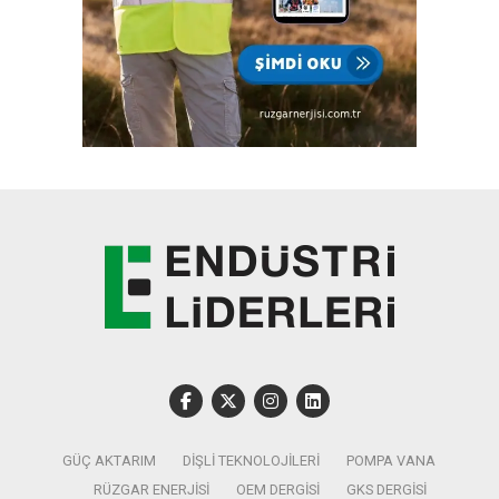
GÜÇ AKTARIM
DIŞLI TEKNOLOJILERI
POMPA VANA
RÜZGAR ENERJISI
OEM DERGISI
GKS DERGISI