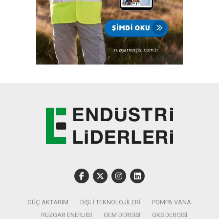
GÜÇ AKTARIM
DIŞLI TEKNOLOJILERI
POMPA VANA
RÜZGAR ENERJISI
OEM DERGISI
GKS DERGISI