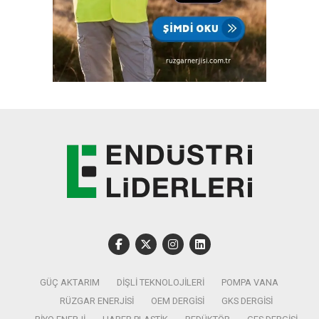
GÜÇ AKTARIM
DIŞLI TEKNOLOJILERI
POMPA VANA
RÜZGAR ENERJISI
OEM DERGISI
GKS DERGISI