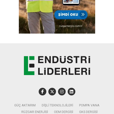
GÜÇ AKTARIM
DIŞLI TEKNOLOJILERI
POMPA VANA
RÜZGAR ENERJISI
OEM DERGISI
GKS DERGISI