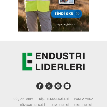
GÜÇ AKTARIM
DIŞLI TEKNOLOJILERI
POMPA VANA
RÜZGAR ENERJISI
OEM DERGISI
GKS DERGISI